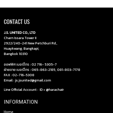
CONTACT US
J.S. UNITED CO., LTD
Charn Issara Tower II
2922/240-241 New Petchburi Rd.,
Huaykwang, Bangkapi,
Bangkok 10310
ออฟฟิศ เบอร์โทร :
02 716- 5305-7
ฝ่ายขาย เบอร์โทร :
065-863-2185
,
081-803-7178
FAX : 02-716-5308
Email :
js.jsunited@gmail.com
Line Official Account : ID =
@harachair
INFORMATION
Home