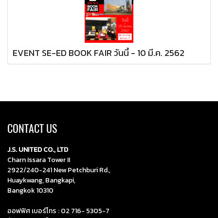
EVENT SE-ED BOOK FAIR วันนี้ - 10 มี.ค. 2562
CONTACT US
J.S. UNITED CO., LTD
Charn Issara Tower II
2922/240-241 New Petchburi Rd.,
Huaykwang, Bangkapi,
Bangkok 10310
ออฟฟิศ เบอร์โทร :
02 716- 5305-7