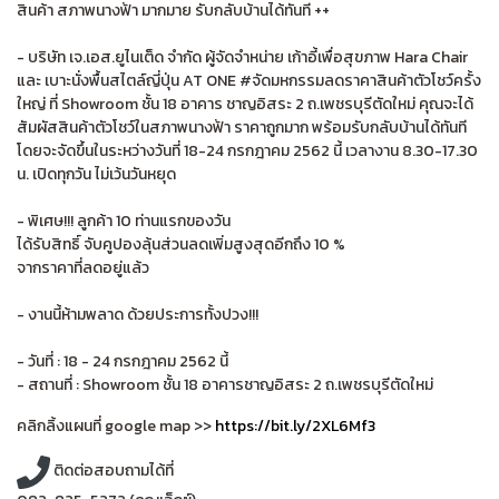
สินค้า สภาพนางฟ้า มากมาย รับกลับบ้านได้ทันที ++
- บริษัท เจ.เอส.ยูไนเต็ด จำกัด ผู้จัดจำหน่าย เก้าอี้เพื่อสุขภาพ Hara Chair
และ เบาะนั่งพื้นสไตล์ญี่ปุ่น AT ONE #จัดมหกรรมลดราคาสินค้าตัวโชว์ครั้ง
ใหญ่ ที่ Showroom ชั้น 18 อาคาร ชาญอิสระ 2 ถ.เพชรบุรีตัดใหม่ คุณจะได้
สัมผัสสินค้าตัวโชว์ในสภาพนางฟ้า ราคาถูกมาก พร้อมรับกลับบ้านได้ทันที
โดยจะจัดขึ้นในระหว่างวันที่ 18-24 กรกฎาคม 2562 นี้ เวลางาน 8.30-17.30
น. เปิดทุกวัน ไม่เว้นวันหยุด
- พิเศษ!!! ลูกค้า 10 ท่านแรกของวัน
ได้รับสิทธิ์ จับคูปองลุ้นส่วนลดเพิ่มสูงสุดอีกถึง 10 %
จากราคาที่ลดอยู่แล้ว
- งานนี้ห้ามพลาด ด้วยประการทั้งปวง!!!
- วันที่ : 18 - 24 กรกฎาคม 2562 นี้
- สถานที่ : Showroom ชั้น 18 อาคารชาญอิสระ 2 ถ.เพชรบุรีตัดใหม่
คลิกลิ้งแผนที่ google map >>
https://bit.ly/2XL6Mf3
ติดต่อสอบถามได้ที่