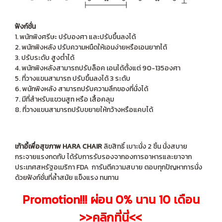
ฟังก์ชั่น
1. พนักพิงศรีษะ ปรับองศา และปรับขึ้นลงได้
2. พนักพิงหลัง ปรับความหนืดให้เอนง่ายหรือเอนยากได้
3. ปรับระดับ สูงต่ำได้
4. พนักพิงหลังสามารถปรับล็อค เอนได้ตั้งแต่ 90-135องศา
5. ที่วางแขนสามารถ ปรับขึ้นลงได้ 3 ระดับ
6. พนักพิงหลัง สามารถปรับความลึกของที่นั่งได้
7. มีที่สำหรับแขวนสูท หรือ เสื้อคลุม
8. ที่วางแขนสามารถปรับขยายให้กว้างหรือแคบได้
เก้าอี้เพื่อสุขภาพ HARA CHAIR
ลิขสิทธิ์ เบาะนั่ง 2 ชิ้น นั่งสบาย
กระจายแรงกดทับ ได้รับการรับรองจากองการอาหารและยาจาก
ประเทศสหรัฐอเมริกา FDA การันตีความสบาย ตอบทุกปัญหาการนั่ง
ด้วยฟังก์ชั่นที่ล้ำสมัย แข็งแรง ทนทาน
Promotion!!! ผ่อน 0% นาน 10 เดือน
>>คลิกที่นี่<<