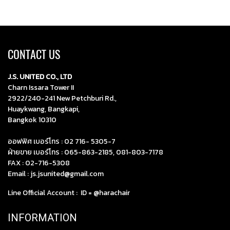
CONTACT US
J.S. UNITED CO., LTD
Charn Issara Tower II
2922/240-241 New Petchburi Rd.,
Huaykwang, Bangkapi,
Bangkok 10310
ออฟฟิศ เบอร์โทร :
02 716- 5305-7
ฝ่ายขาย เบอร์โทร :
065-863-2185
,
081-803-7178
FAX : 02-716-5308
Email :
js.jsunited@gmail.com
Line Official Account : ID =
@harachair
INFORMATION