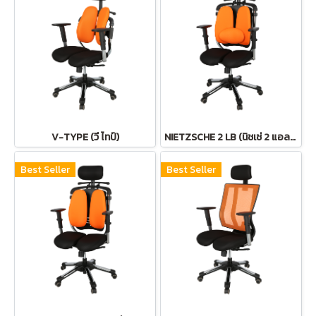
V-TYPE (วี ไทป์)
NIETZSCHE 2 LB (นิชเช่ 2 แอลบี)
Best Seller
Best Seller