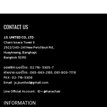
CONTACT US
J.S. UNITED CO., LTD
Charn Issara Tower II
2922/240-241 New Petchburi Rd.,
Huaykwang, Bangkapi,
Bangkok 10310
ออฟฟิศ เบอร์โทร :
02 716- 5305-7
ฝ่ายขาย เบอร์โทร :
065-863-2185
,
081-803-7178
FAX : 02-716-5308
Email :
js.jsunited@gmail.com
Line Official Account : ID =
@harachair
INFORMATION