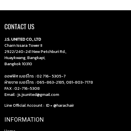
CONTACT US
J.S. UNITED CO., LTD
Charn Issara Tower II
2922/240-241 New Petchburi Rd.,
Huaykwang, Bangkapi,
Bangkok 10310
ออฟฟิศ เบอร์โทร :
02 716- 5305-7
ฝ่ายขาย เบอร์โทร :
065-863-2185
,
081-803-7178
FAX : 02-716-5308
Email :
js.jsunited@gmail.com
Line Official Account : ID =
@harachair
INFORMATION