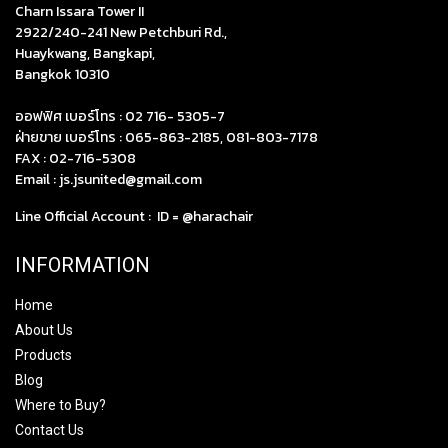
Charn Issara Tower II
2922/240-241 New Petchburi Rd.,
Huaykwang, Bangkapi,
Bangkok 10310
ออฟฟิศ เบอร์โทร :
02 716- 5305-7
ฝ่ายขาย เบอร์โทร :
065-863-2185
,
081-803-7178
FAX : 02-716-5308
Email :
js.jsunited@gmail.com
Line Official Account : ID =
@harachair
INFORMATION
Home
About Us
Products
Blog
Where to Buy?
Contact Us